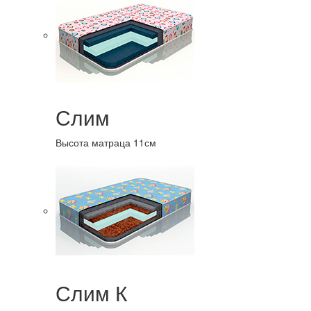
Слим
Высота матраца 11см
Слим К