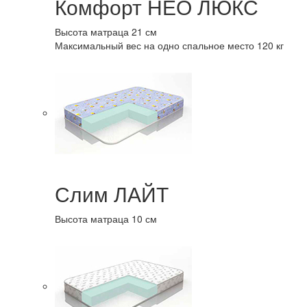
Комфорт НЕО ЛЮКС
Высота матраца 21 см
Максимальный вес на одно спальное место 120 кг
Слим ЛАЙТ
Высота матраца 10 см