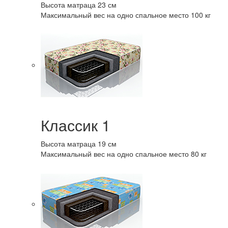
Высота матраца 23 см
Максимальный вес на одно спальное место 100 кг
Классик 1
Высота матраца 19 см
Максимальный вес на одно спальное место 80 кг