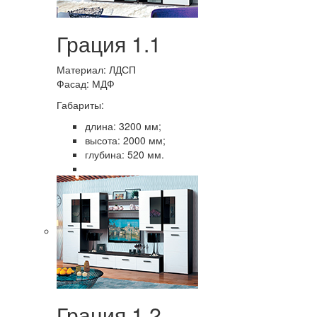
Грация 1.1
Материал: ЛДСП
Фасад: МДФ
Габариты:
длина: 3200 мм;
высота: 2000 мм;
глубина: 520 мм.
Грация 1.2