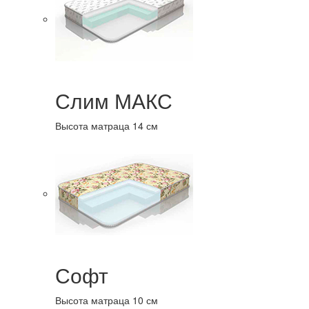
Слим МАКС
Высота матраца 14 см
Софт
Высота матраца 10 см