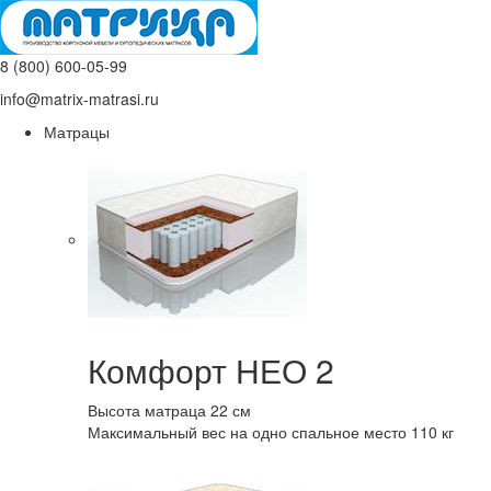
8 (800) 600-05-99
info@matrix-matrasi.ru
Матрацы
Комфорт НЕО 2
Высота матраца 22 см
Максимальный вес на одно спальное место 110 кг