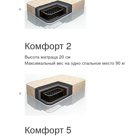
Комфорт 2
Высота матраца 20 см
Максимальный вес на одно спальное место 90 кг
Комфорт 5