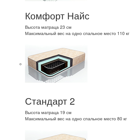
Комфорт Найс
Высота матраца 23 см
Максимальный вес на одно спальное место 110 кг
Стандарт 2
Высота матраца 19 см
Максимальный вес на одно спальное место 80 кг