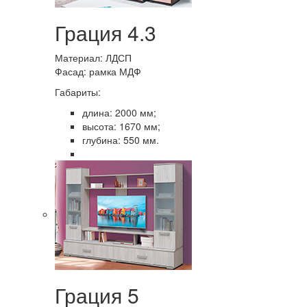
Грация 4.3
Материал: ЛДСП
Фасад: рамка МДФ
Габариты:
длина: 2000 мм;
высота: 1670 мм;
глубина: 550 мм.
Грация 5