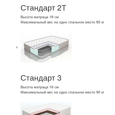
Стандарт 2Т
Высота матраца 18 см
Максимальный вес на одно спальное место 80 кг
Стандарт 3
Высота матраца 16 см
Максимальный вес на одно спальное место 90 кг