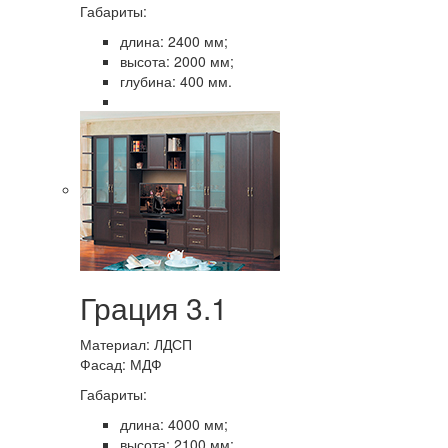
Габариты:
длина: 2400 мм;
высота: 2000 мм;
глубина: 400 мм.
Грация 3.1
Материал: ЛДСП
Фасад: МДФ
Габариты:
длина: 4000 мм;
высота: 2100 мм;