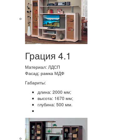
Грация 4.1
Материал: ЛДСП
Фасад: рамка МДФ
Габариты:
длина: 2000 мм;
высота: 1670 мм;
глубина: 500 мм.