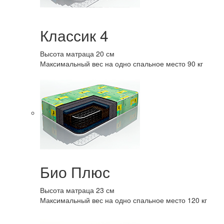
Классик 4
Высота матраца 20 см
Максимальный вес на одно спальное место 90 кг
Био Плюс
Высота матраца 23 см
Максимальный вес на одно спальное место 120 кг