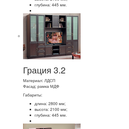
глубина: 445 мм.
Грация 3.2
Материал: ЛДСП
Фасад: рамка МДФ
Габариты:
длина: 2800 мм;
высота: 2100 мм;
глубина: 445 мм.