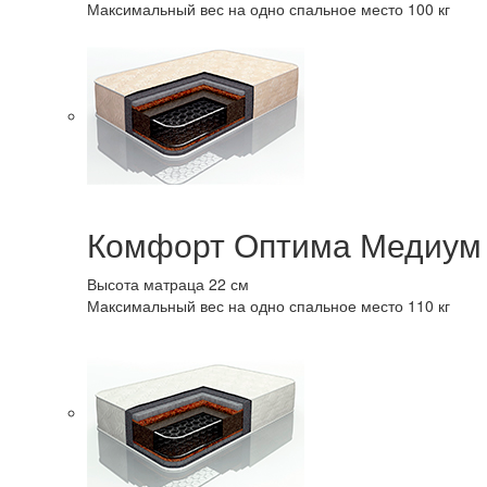
Максимальный вес на одно спальное место 100 кг
Комфорт Оптима Медиум
Высота матраца 22 см
Максимальный вес на одно спальное место 110 кг