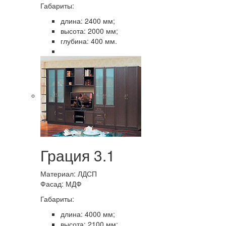
Габариты:
длина: 2400 мм;
высота: 2000 мм;
глубина: 400 мм.
Грация 3.1
Материал: ЛДСП
Фасад: МДФ
Габариты:
длина: 4000 мм;
высота: 2100 мм;