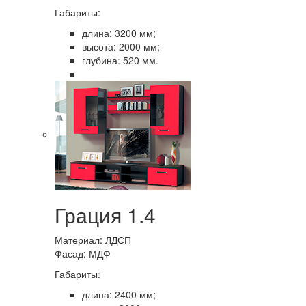
Габариты:
длина: 3200 мм;
высота: 2000 мм;
глубина: 520 мм.
Грация 1.4
Материал: ЛДСП
Фасад: МДФ
Габариты:
длина: 2400 мм;