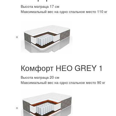
Высота матраца 17 см
Максимальный вес на одно спальное место 110 кг
Комфорт НЕО GREY 1
Высота матраца 20 см
Максимальный вес на одно спальное место 90 кг