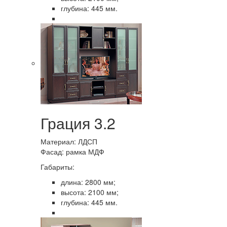
глубина: 445 мм.
Грация 3.2
Материал: ЛДСП
Фасад: рамка МДФ
Габариты:
длина: 2800 мм;
высота: 2100 мм;
глубина: 445 мм.