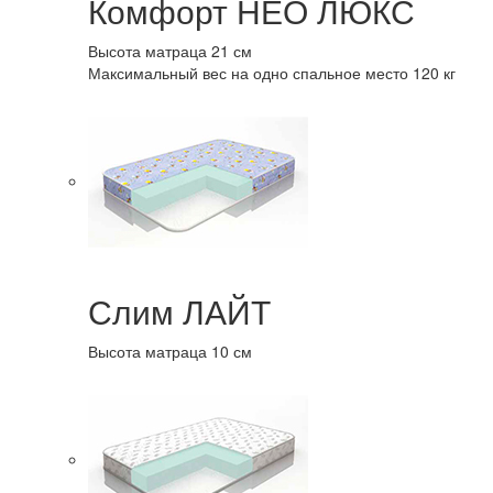
Комфорт НЕО ЛЮКС
Высота матраца 21 см
Максимальный вес на одно спальное место 120 кг
Слим ЛАЙТ
Высота матраца 10 см