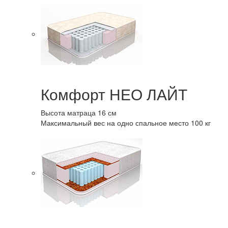
Комфорт НЕО ЛАЙТ
Высота матраца 16 см
Максимальный вес на одно спальное место 100 кг