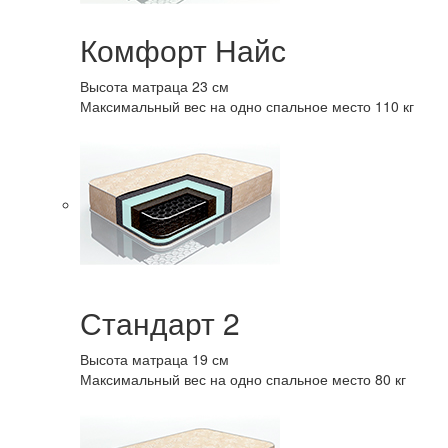
Комфорт Найс
Высота матраца 23 см
Максимальный вес на одно спальное место 110 кг
Стандарт 2
Высота матраца 19 см
Максимальный вес на одно спальное место 80 кг