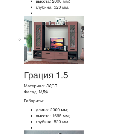
высота: 2000 мм;
глубина: 520 мм.
Грация 1.5
Материал: ЛДСП
Фасад: МДФ
Габариты:
длина: 2000 мм;
высота: 1695 мм;
глубина: 520 мм.