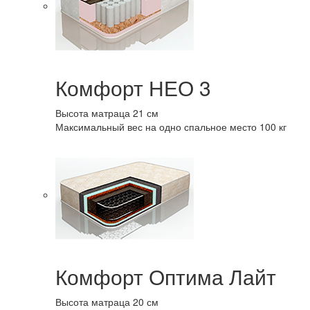
Комфорт НЕО 3
Высота матраца 21 см
Максимальный вес на одно спальное место 100 кг
Комфорт Оптима Лайт
Высота матраца 20 см