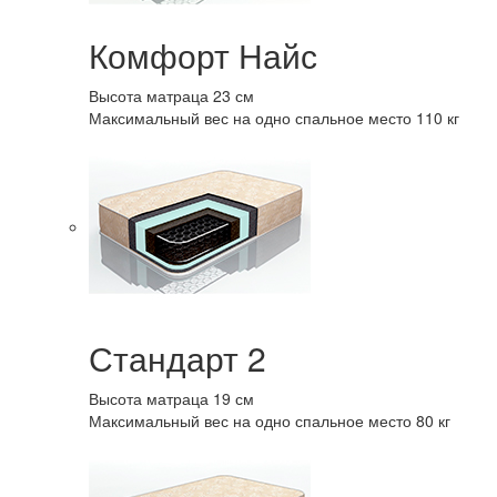
Комфорт Найс
Высота матраца 23 см
Максимальный вес на одно спальное место 110 кг
Стандарт 2
Высота матраца 19 см
Максимальный вес на одно спальное место 80 кг