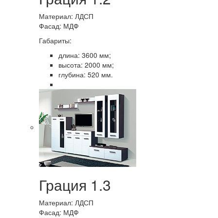
Материал: ЛДСП
Фасад: МДФ
Габариты:
длина: 3600 мм;
высота: 2000 мм;
глубина: 520 мм.
Грация 1.3
Материал: ЛДСП
Фасад: МДФ