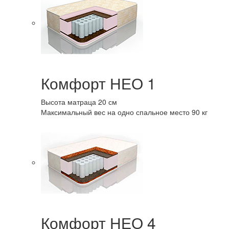
Комфорт НЕО 1
Высота матраца 20 см
Максимальный вес на одно спальное место 90 кг
Комфорт НЕО 4