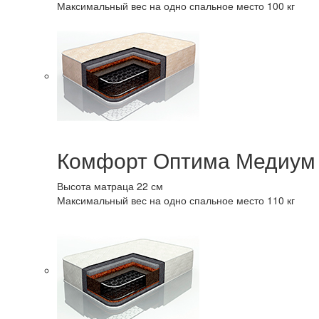
Максимальный вес на одно спальное место 100 кг
Комфорт Оптима Медиум
Высота матраца 22 см
Максимальный вес на одно спальное место 110 кг