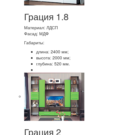
Грация 1.8
Материал: ЛДСП
Фасад: МДФ
Габариты:
длина: 2400 мм;
высота: 2000 мм;
глубина: 520 мм.
Грация 2