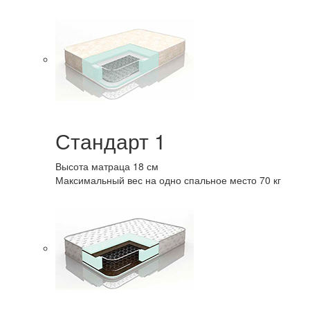
Стандарт 1
Высота матраца 18 см
Максимальный вес на одно спальное место 70 кг