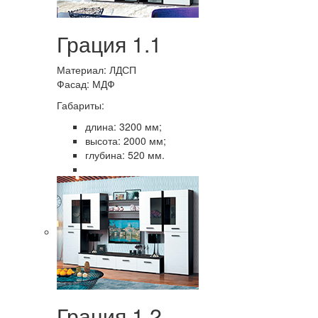
Грация 1.1
Материал: ЛДСП
Фасад: МДФ
Габариты:
длина: 3200 мм;
высота: 2000 мм;
глубина: 520 мм.
Грация 1.2