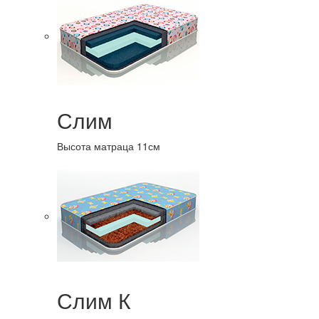
Слим
Высота матраца 11см
Слим К