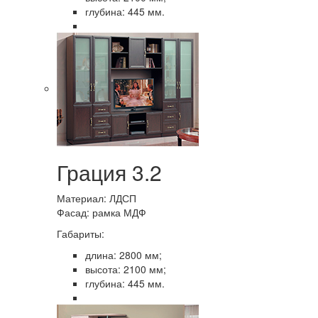
глубина: 445 мм.
Грация 3.2
Материал: ЛДСП
Фасад: рамка МДФ
Габариты:
длина: 2800 мм;
высота: 2100 мм;
глубина: 445 мм.