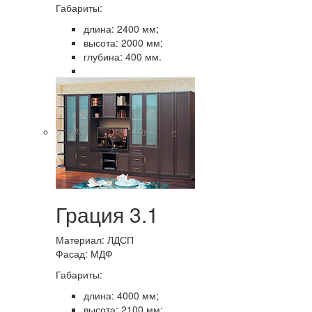
Габариты:
длина: 2400 мм;
высота: 2000 мм;
глубина: 400 мм.
Грация 3.1
Материал: ЛДСП
Фасад: МДФ
Габариты:
длина: 4000 мм;
высота: 2100 мм;