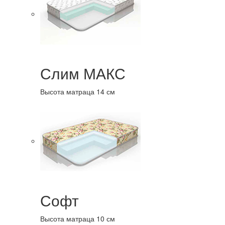
Слим МАКС
Высота матраца 14 см
Софт
Высота матраца 10 см