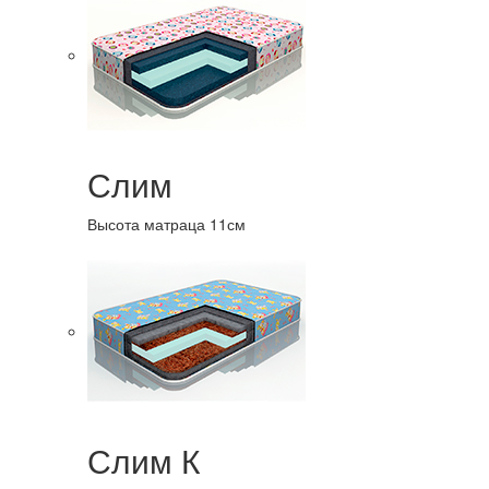
Слим
Высота матраца 11см
Слим К