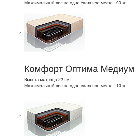
Максимальный вес на одно спальное место 100 кг
Комфорт Оптима Медиум
Высота матраца 22 см
Максимальный вес на одно спальное место 110 кг