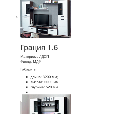
Грация 1.6
Материал: ЛДСП
Фасад: МДФ
Габариты:
длина: 3200 мм;
высота: 2000 мм;
глубина: 520 мм.