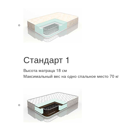
Стандарт 1
Высота матраца 18 см
Максимальный вес на одно спальное место 70 кг