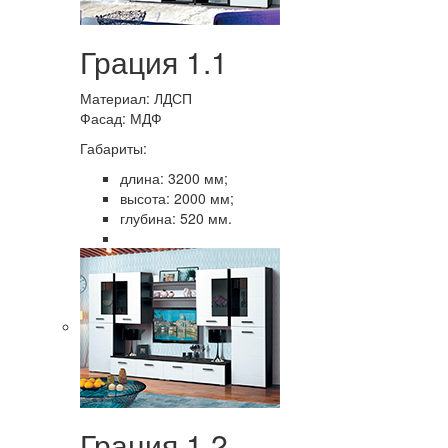
Грация 1.1
Материал: ЛДСП
Фасад: МДФ
Габариты:
длина: 3200 мм;
высота: 2000 мм;
глубина: 520 мм.
Грация 1.2