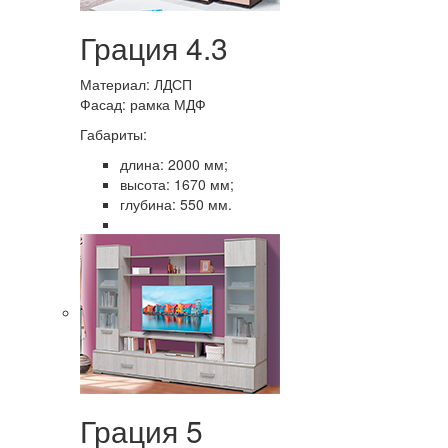
Грация 4.3
Материал: ЛДСП
Фасад: рамка МДФ
Габариты:
длина: 2000 мм;
высота: 1670 мм;
глубина: 550 мм.
Грация 5