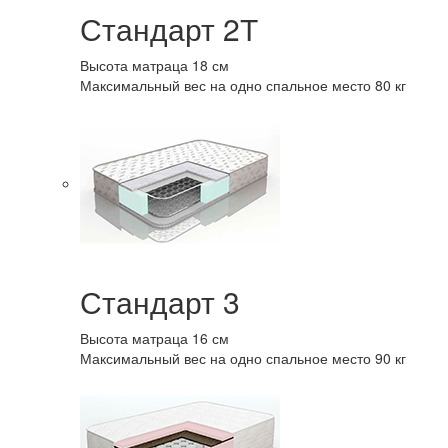
Стандарт 2Т
Высота матраца 18 см
Максимальный вес на одно спальное место 80 кг
Стандарт 3
Высота матраца 16 см
Максимальный вес на одно спальное место 90 кг