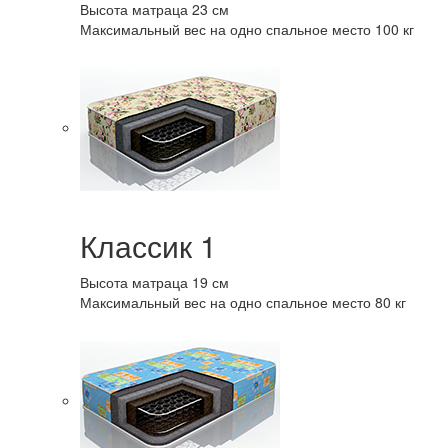
Высота матраца 23 см
Максимальный вес на одно спальное место 100 кг
Классик 1
Высота матраца 19 см
Максимальный вес на одно спальное место 80 кг