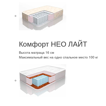
Комфорт НЕО ЛАЙТ
Высота матраца 16 см
Максимальный вес на одно спальное место 100 кг