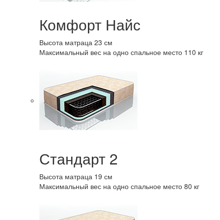
Комфорт Найс
Высота матраца 23 см
Максимальный вес на одно спальное место 110 кг
Стандарт 2
Высота матраца 19 см
Максимальный вес на одно спальное место 80 кг