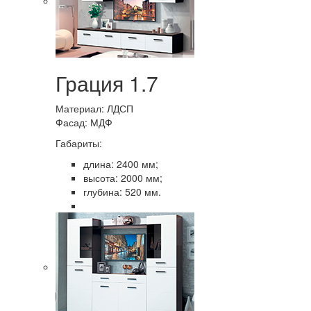
Грация 1.7
Материал: ЛДСП
Фасад: МДФ
Габариты:
длина: 2400 мм;
высота: 2000 мм;
глубина: 520 мм.