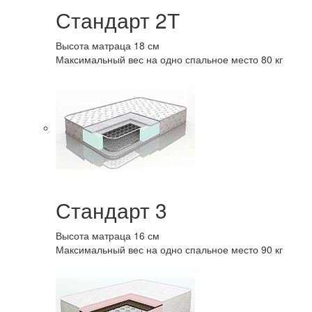
Стандарт 2Т
Высота матраца 18 см
Максимальный вес на одно спальное место 80 кг
Стандарт 3
Высота матраца 16 см
Максимальный вес на одно спальное место 90 кг