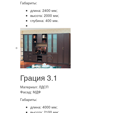
Габариты:
длина: 2400 мм;
высота: 2000 мм;
глубина: 400 мм.
Грация 3.1
Материал: ЛДСП
Фасад: МДФ
Габариты:
длина: 4000 мм;
высота: 2100 мм;