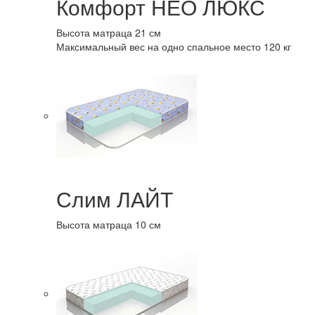
Комфорт НЕО ЛЮКС
Высота матраца 21 см
Максимальный вес на одно спальное место 120 кг
Слим ЛАЙТ
Высота матраца 10 см