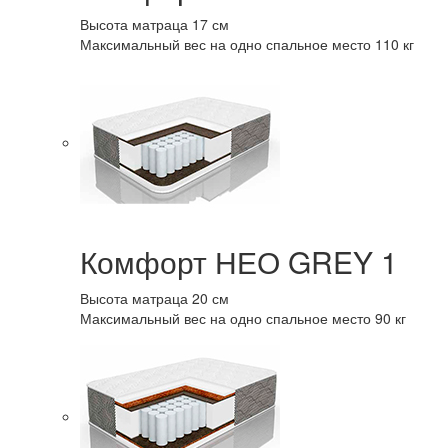
Высота матраца 17 см
Максимальный вес на одно спальное место 110 кг
Комфорт НЕО GREY 1
Высота матраца 20 см
Максимальный вес на одно спальное место 90 кг