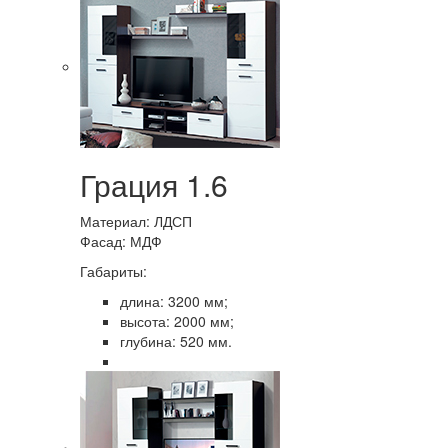
Грация 1.6
Материал: ЛДСП
Фасад: МДФ
Габариты:
длина: 3200 мм;
высота: 2000 мм;
глубина: 520 мм.