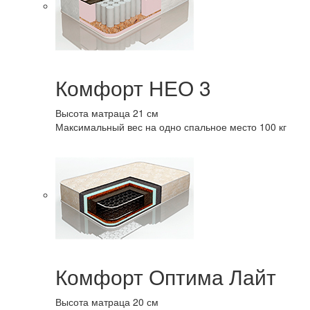
Комфорт НЕО 3
Высота матраца 21 см
Максимальный вес на одно спальное место 100 кг
Комфорт Оптима Лайт
Высота матраца 20 см