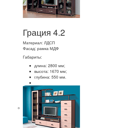
Грация 4.2
Материал: ЛДСП
Фасад: рамка МДФ
Габариты:
длина: 2800 мм;
высота: 1670 мм;
глубина: 550 мм.