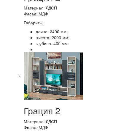
Материал: ЛДСП
Фасад: МДФ
Габариты:
длина: 2400 мм;
высота: 2000 мм;
глубина: 400 мм.
Грация 2
Материал: ЛДСП
Фасад: МДФ