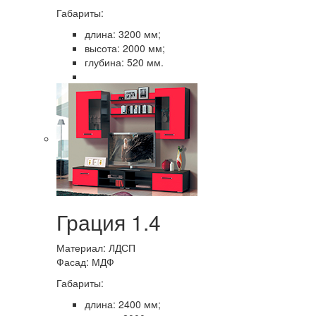
Габариты:
длина: 3200 мм;
высота: 2000 мм;
глубина: 520 мм.
Грация 1.4
Материал: ЛДСП
Фасад: МДФ
Габариты:
длина: 2400 мм;