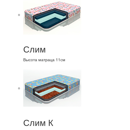
Слим
Высота матраца 11см
Слим К