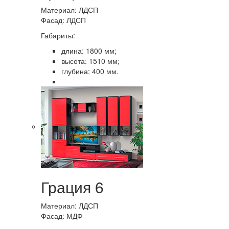
Материал: ЛДСП
Фасад: ЛДСП
Габариты:
длина: 1800 мм;
высота: 1510 мм;
глубина: 400 мм.
Грация 6
Материал: ЛДСП
Фасад: МДФ