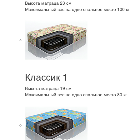
Высота матраца 23 см
Максимальный вес на одно спальное место 100 кг
Классик 1
Высота матраца 19 см
Максимальный вес на одно спальное место 80 кг