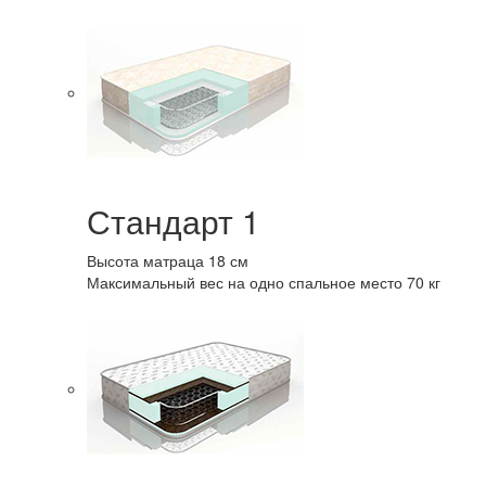
Стандарт 1
Высота матраца 18 см
Максимальный вес на одно спальное место 70 кг