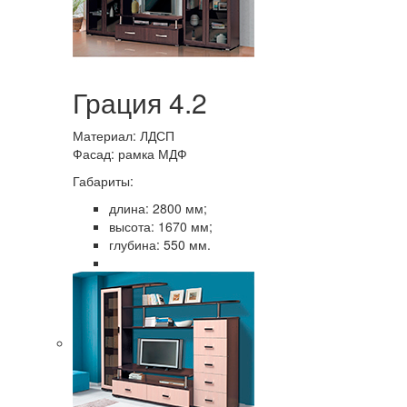
Грация 4.2
Материал: ЛДСП
Фасад: рамка МДФ
Габариты:
длина: 2800 мм;
высота: 1670 мм;
глубина: 550 мм.