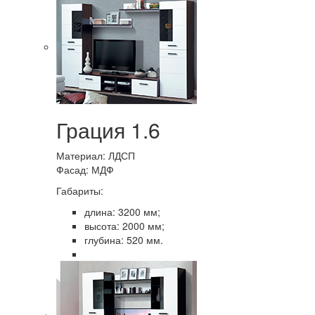
Грация 1.6
Материал: ЛДСП
Фасад: МДФ
Габариты:
длина: 3200 мм;
высота: 2000 мм;
глубина: 520 мм.