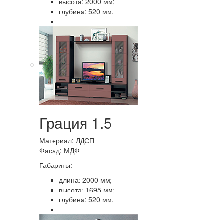
высота: 2000 мм;
глубина: 520 мм.
Грация 1.5
Материал: ЛДСП
Фасад: МДФ
Габариты:
длина: 2000 мм;
высота: 1695 мм;
глубина: 520 мм.