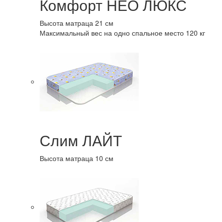
Комфорт НЕО ЛЮКС
Высота матраца 21 см
Максимальный вес на одно спальное место 120 кг
Слим ЛАЙТ
Высота матраца 10 см