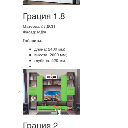
Грация 1.8
Материал: ЛДСП
Фасад: МДФ
Габариты:
длина: 2400 мм;
высота: 2000 мм;
глубина: 520 мм.
Грация 2