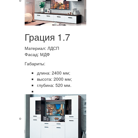
Грация 1.7
Материал: ЛДСП
Фасад: МДФ
Габариты:
длина: 2400 мм;
высота: 2000 мм;
глубина: 520 мм.