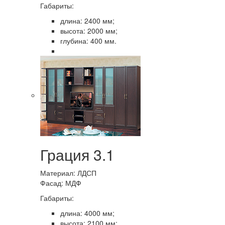
Габариты:
длина: 2400 мм;
высота: 2000 мм;
глубина: 400 мм.
Грация 3.1
Материал: ЛДСП
Фасад: МДФ
Габариты:
длина: 4000 мм;
высота: 2100 мм;