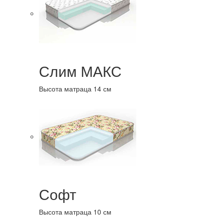
Слим МАКС
Высота матраца 14 см
Софт
Высота матраца 10 см