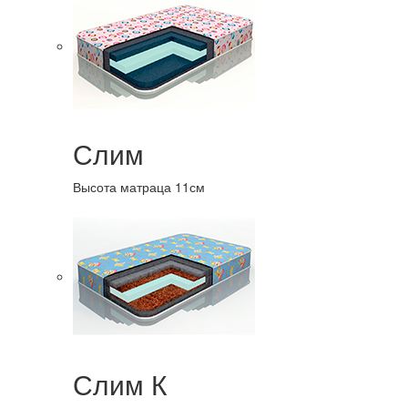
Слим
Высота матраца 11см
Слим К