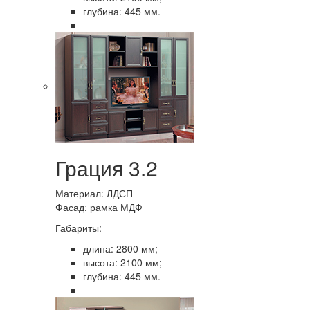
глубина: 445 мм.
Грация 3.2
Материал: ЛДСП
Фасад: рамка МДФ
Габариты:
длина: 2800 мм;
высота: 2100 мм;
глубина: 445 мм.