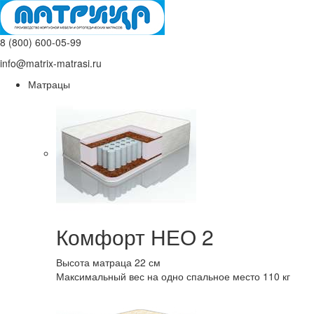
8 (800) 600-05-99
info@matrix-matrasi.ru
Матрацы
Комфорт НЕО 2
Высота матраца 22 см
Максимальный вес на одно спальное место 110 кг