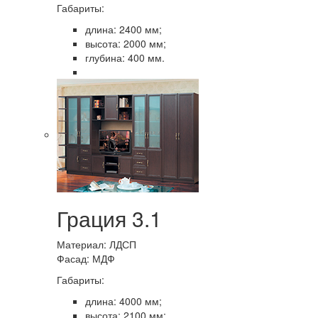
Габариты:
длина: 2400 мм;
высота: 2000 мм;
глубина: 400 мм.
Грация 3.1
Материал: ЛДСП
Фасад: МДФ
Габариты:
длина: 4000 мм;
высота: 2100 мм;