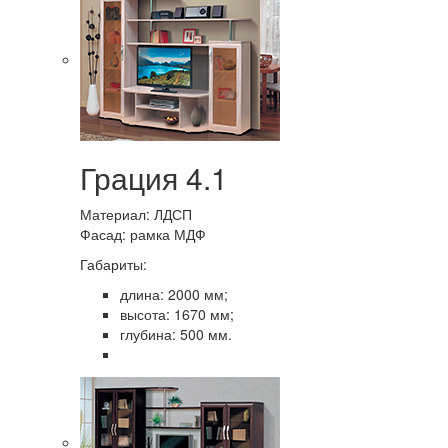
Грация 4.1
Материал: ЛДСП
Фасад: рамка МДФ
Габариты:
длина: 2000 мм;
высота: 1670 мм;
глубина: 500 мм.