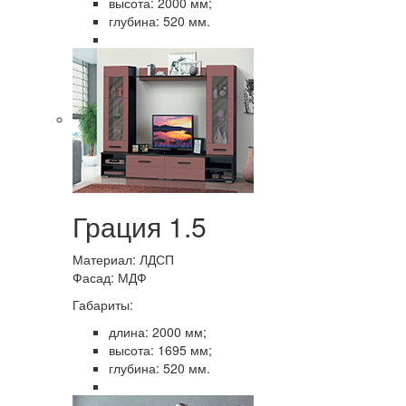
высота: 2000 мм;
глубина: 520 мм.
Грация 1.5
Материал: ЛДСП
Фасад: МДФ
Габариты:
длина: 2000 мм;
высота: 1695 мм;
глубина: 520 мм.