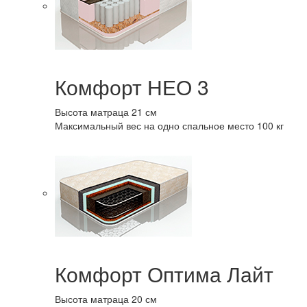
Комфорт НЕО 3
Высота матраца 21 см
Максимальный вес на одно спальное место 100 кг
Комфорт Оптима Лайт
Высота матраца 20 см