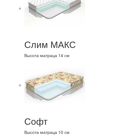
Слим МАКС
Высота матраца 14 см
Софт
Высота матраца 10 см