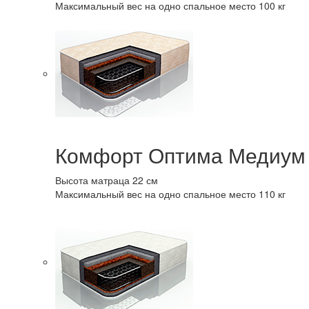
Максимальный вес на одно спальное место 100 кг
Комфорт Оптима Медиум
Высота матраца 22 см
Максимальный вес на одно спальное место 110 кг