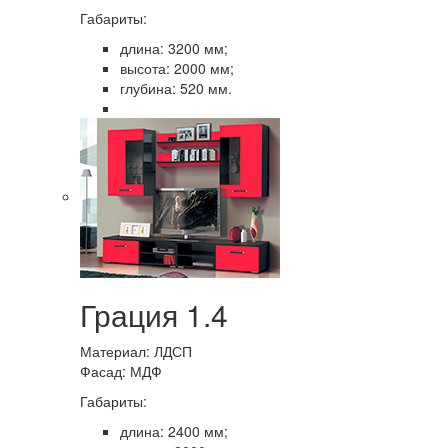
Габариты:
длина: 3200 мм;
высота: 2000 мм;
глубина: 520 мм.
Грация 1.4
Материал: ЛДСП
Фасад: МДФ
Габариты:
длина: 2400 мм;