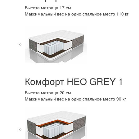
Высота матраца 17 см
Максимальный вес на одно спальное место 110 кг
Комфорт НЕО GREY 1
Высота матраца 20 см
Максимальный вес на одно спальное место 90 кг