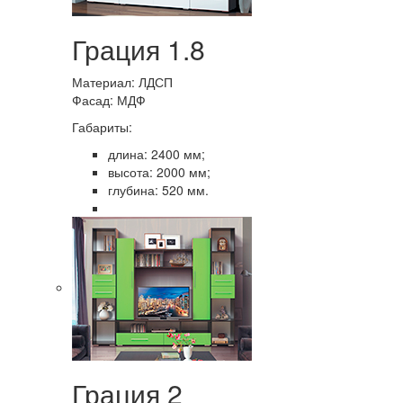
Грация 1.8
Материал: ЛДСП
Фасад: МДФ
Габариты:
длина: 2400 мм;
высота: 2000 мм;
глубина: 520 мм.
Грация 2