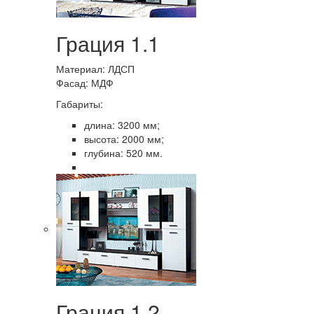
Грация 1.1
Материал: ЛДСП
Фасад: МДФ
Габариты:
длина: 3200 мм;
высота: 2000 мм;
глубина: 520 мм.
Грация 1.2