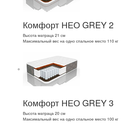
Комфорт НЕО GREY 2
Высота матраца 21 см
Максимальный вес на одно спальное место 110 кг
Комфорт НЕО GREY 3
Высота матраца 20 см
Максимальный вес на одно спальное место 100 кг