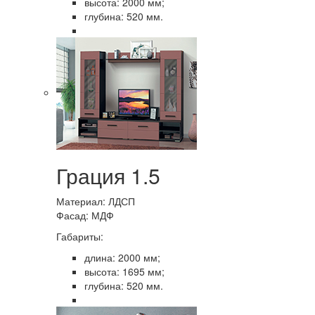
высота: 2000 мм;
глубина: 520 мм.
Грация 1.5
Материал: ЛДСП
Фасад: МДФ
Габариты:
длина: 2000 мм;
высота: 1695 мм;
глубина: 520 мм.