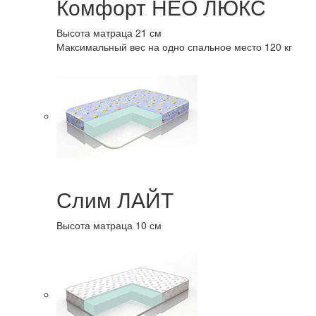
Комфорт НЕО ЛЮКС
Высота матраца 21 см
Максимальный вес на одно спальное место 120 кг
Слим ЛАЙТ
Высота матраца 10 см