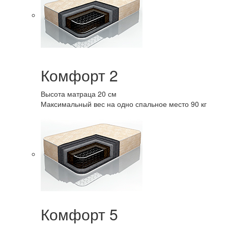
Комфорт 2
Высота матраца 20 см
Максимальный вес на одно спальное место 90 кг
Комфорт 5