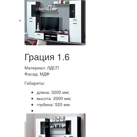
Грация 1.6
Материал: ЛДСП
Фасад: МДФ
Габариты:
длина: 3200 мм;
высота: 2000 мм;
глубина: 520 мм.