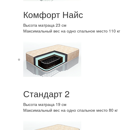
Комфорт Найс
Высота матраца 23 см
Максимальный вес на одно спальное место 110 кг
Стандарт 2
Высота матраца 19 см
Максимальный вес на одно спальное место 80 кг