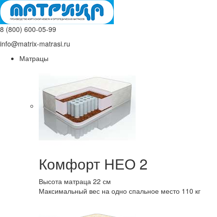
8 (800) 600-05-99
info@matrix-matrasi.ru
Матрацы
Комфорт НЕО 2
Высота матраца 22 см
Максимальный вес на одно спальное место 110 кг