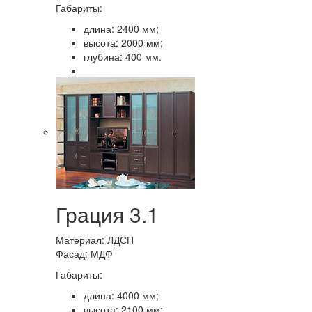
Габариты:
длина: 2400 мм;
высота: 2000 мм;
глубина: 400 мм.
Грация 3.1
Материал: ЛДСП
Фасад: МДФ
Габариты:
длина: 4000 мм;
высота: 2100 мм;