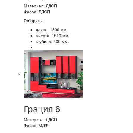
Материал: ЛДСП
Фасад: ЛДСП
Габариты:
длина: 1800 мм;
высота: 1510 мм;
глубина: 400 мм.
Грация 6
Материал: ЛДСП
Фасад: МДФ