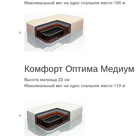
Максимальный вес на одно спальное место 100 кг
Комфорт Оптима Медиум
Высота матраца 22 см
Максимальный вес на одно спальное место 110 кг