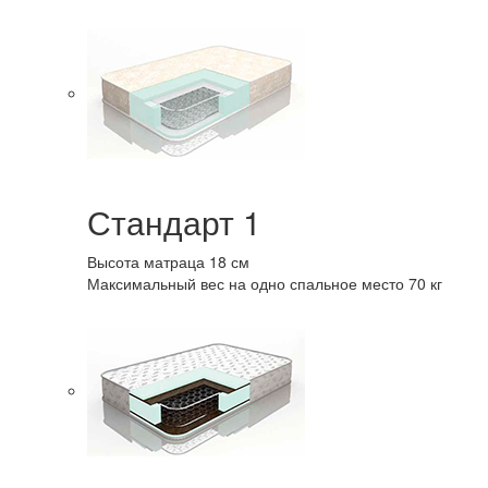
Стандарт 1
Высота матраца 18 см
Максимальный вес на одно спальное место 70 кг