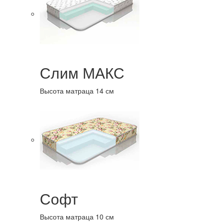
Слим МАКС
Высота матраца 14 см
Софт
Высота матраца 10 см