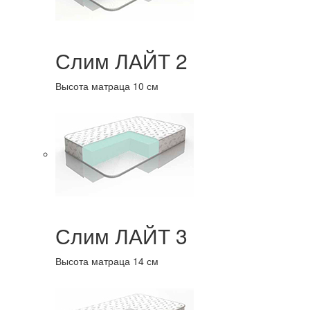
Слим ЛАЙТ 2
Высота матраца 10 см
Слим ЛАЙТ 3
Высота матраца 14 см