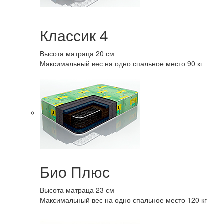
Классик 4
Высота матраца 20 см
Максимальный вес на одно спальное место 90 кг
Био Плюс
Высота матраца 23 см
Максимальный вес на одно спальное место 120 кг