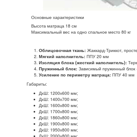
Основные характеристики
Высота матраца 18 см
Максимальный вес на одно спальное место 80 кг
Облицовочная ткань:
Жаккард-Триккот, прост
Мягкий наполнитель:
ППУ 20 мм
Изоляция блока (жесткий наполнитель):
Тер
Пружинный блок:
Зависимый пружинный блок «
Усиление по периметру матраца:
ППУ 40 мм
Габариты:
ДхШ: 1200х600 мм;
ДхШ:
1400х700
мм;
ДхШ:
1600х800
мм;
ДхШ:
1700х800
мм;
ДхШ:
1860х800
мм;
ДхШ:
1900х800
мм;
ДхШ:
1950х800
мм;
ДхШ:
20
00х800
мм;